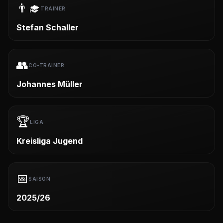
👨‍🎓
TRAINER
Stefan Schaller
👥
CO-TRAINER
Johannes Müller
🏆
LIGA
Kreisliga Jugend
📅
SAISON
2025/26